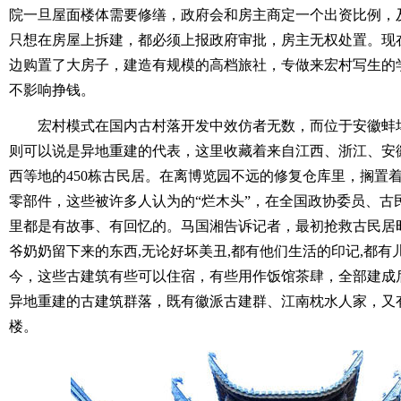
院一旦屋面楼体需要修缮，政府会和房主商定一个出资比例，
只想在房屋上拆建，都必须上报政府审批，房主无权处置。现
边购置了大房子，建造有规模的高档旅社，专做来宏村写生的
不影响挣钱。
宏村模式在国内古村落开发中效仿者无数，而位于安徽蚌
则可以说是异地重建的代表，这里收藏着来自江西、浙江、安
西等地的450栋古民居。在离博览园不远的修复仓库里，搁置
零部件，这些被许多人认为的“烂木头”，在全国政协委员、古
里都是有故事、有回忆的。马国湘告诉记者，最初抢救古民居
爷奶奶留下来的东西,无论好坏美丑,都有他们生活的印记,都有
今，这些古建筑有些可以住宿，有些用作饭馆茶肆，全部建成
异地重建的古建筑群落，既有徽派古建群、江南枕水人家，又
楼。