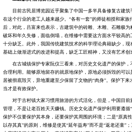
目前古民居博览园近乎聚集了中国一多半具备修复古建筑
在这个行业的老工人越来越少。“各有一套”的师徒相授和家族
后，对此，吕富来也表示，古建筑中的砖雕、木雕、石雕极为
破坏和年久失修，面临倒塌，在维修中需要这方面水平较高的
十分缺乏。此外，我国传统建筑技术的科学理论典籍缺少，现
基础上做渐进式的改进和提高，缺乏工匠精神，又没有艺术创
在古城镇保护专家阮仪三看来，对历史文化遗产的保护，
合理利用。能够原地留存的就原地保护，原地必须拆毁的可以
居被彻底毁灭，异地重建至少保留了文物的“肉身”。保护下来
当才是有效保护。
对于古村镇大家习惯用旅游的方式活化，但是，中国目前
管理，不是让老百姓天天赚钱。历史文化遗产保护利用要遵循“
保护不仅要保护其本身，还要保护其周围的环境；二是“原真性
以存其真”的原则，维修是使其“延年益寿”而不是“返老还童”；