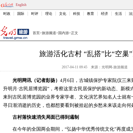
English
时政
国际
时评
理论
文化
科技
教育
经济
生活
法
首页
>
旅游频道
>
国内游
>
正文
旅游活化古村 “乱搭”比“空巢
2017-04-11 09:45
来源：
光明网-旅游频道
光明网讯（记者彭扬）
4月6日，古城镇保护专家阮仪三来
升明月·古民居博览园”，考察这里古民居保护的新动态、新模
来到古民居博览园的业界专家学者、文化演艺界知名人士就有
寻日渐消逝的历史，也都想要看到被拾起的乡愁未来该走向何
古村落快速消失局面已得到遏制
在今年的全国两会期间，“弘扬中华优秀传统文化”再度成