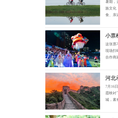
暑期，
族文化
食、亲
小票
这张票
现场扫
合作商
河北
7月1
霞映衬
城，素