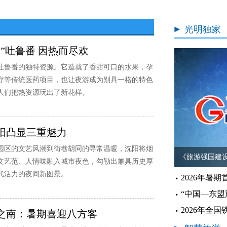
光明独家
洲”吐鲁番 因热而尽欢
吐鲁番的独特资源。它造就了香甜可口的水果，孕
疗等传统医药项目，也让夜游成为别具一格的特色
人们把热资源玩出了新花样。
阳凸显三重魅力
园区的文艺风潮到街巷胡同的寻常温暖，沈阳将烟
《旅游强国建设
文艺范、人情味融入城市夜色，勾勒出兼具历史厚
代活力的夜间新图景。
2026年暑
“中国—东盟
之南：暑期喜迎八方客