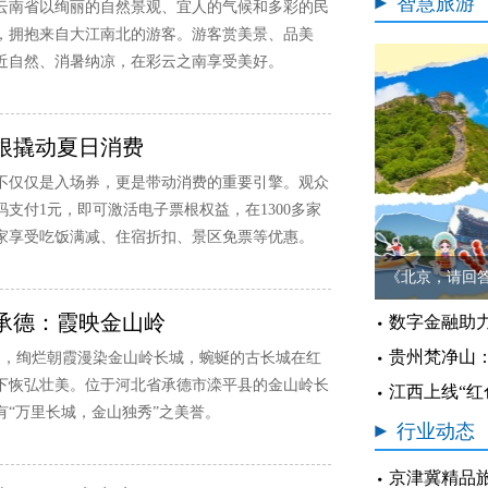
智慧旅游
云南省以绚丽的自然景观、宜人的气候和多彩的民
，拥抱来自大江南北的游客。游客赏美景、品美
近自然、消暑纳凉，在彩云之南享受美好。
根撬动夏日消费
不仅仅是入场券，更是带动消费的重要引擎。观众
码支付1元，即可激活电子票根权益，在1300多家
家享受吃饭满减、住宿折扣、景区免票等优惠。
《北京，请回答
承德：霞映金山岭
数字金融助
贵州梵净山
6日，绚烂朝霞漫染金山岭长城，蜿蜒的古长城在红
下恢弘壮美。位于河北省承德市滦平县的金山岭长
江西上线“红
有“万里长城，金山独秀”之美誉。
行业动态
京津冀精品