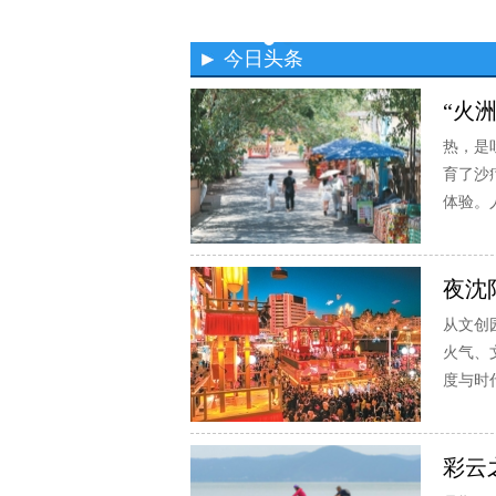
今日头条
“火
热，是
育了沙
体验。
夜沈
从文创
火气、
度与时
彩云