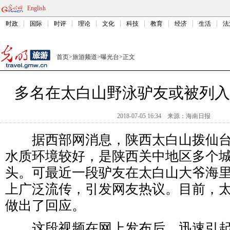
English
时政
国际
时评
理论
文化
科技
教育
经济
生活
法
首页
>
旅游频道
>
曝光台
>
正文
多名在太白山野泳驴友或被列入
2018-07-05 16:34
来源：
海南日报
据西部网消息，陕西太白山拨仙台
水质环境较好，是陕西关中地区多个
头。可最近一段驴友在太白山大爷海
上广泛流传，引发网友热议。目前，
做出了回应。
这段视频在网上发布后，迅速引起