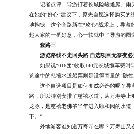
记者点评：导游打着长城险峻难爬、雨天
在她的“好心”建议下，原先自愿选择购买的
地掏钱。这个套路新在“攻心”战术上，导
起人家的一番好意，心一软就中了导游的圈
套路三
游览路线不走回头路 自选项目无奈变必
如果说“016团”收取140元长城缆车费
览途中的慈禧水道船票则是没得商量的“隐性
这个自选项目是如何变成必选的呢？导游
路，所以特别安排了慈禧水道，从万寿寺上
龙脉，是慈禧老佛爷当年进入颐和园的水道
下。”
外地游客谁知道万寿寺在哪？万寿山又在