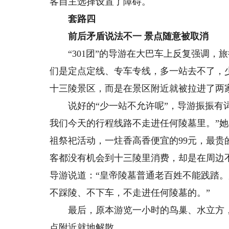
客自主选择设置了障碍。
套路四
前后矛盾说法不一 景点随意被取消
“301团”的导游在大巴车上反复强调，旅
们是定点定线、专车专线，多一站去不了，
十三陵景区，而是在景区附近就被拉进了两
说好的“少一站不允许呢”，导游振振有词
我们今天的行程线路不走进任何陵墓里。”
祖祭祀活动，一炷香高香便宜的99元，最贵的
客都没有机会到十三陵里消费，却是在周边
导游说道：“皇帝陵墓普通老百姓不能践踏
不踩陵、不下车，不走进任何陵墓的。”
最后，原本游览一小时的鸟巢、水立方，
点附近就地解散。