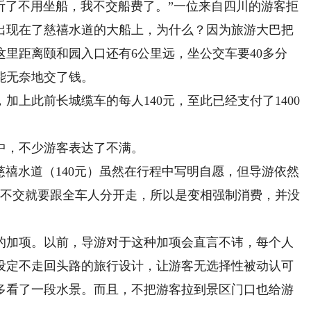
打听了不用坐船，我不交船费了。”一位来自四川的游客拒
出现在了慈禧水道的大船上，为什么？因为旅游大巴把
里距离颐和园入口还有6公里远，坐公交车要40多分
能无奈地交了钱。
此前长城缆车的每人140元，至此已经支付了1400
，不少游客表达了不满。
禧水道（140元）虽然在行程中写明自愿，但导游依然
若不交就要跟全车人分开走，所以是变相强制消费，并没
加项。以前，导游对于这种加项会直言不讳，每个人
设定不走回头路的旅行设计，让游客无选择性被动认可
多看了一段水景。而且，不把游客拉到景区门口也给游