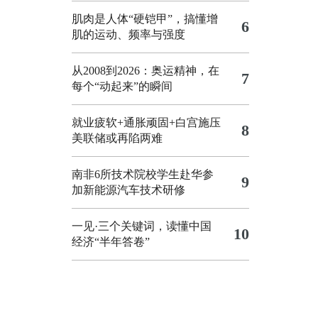
肌肉是人体“硬铠甲”，搞懂增
6
肌的运动、频率与强度
从2008到2026：奥运精神，在
7
每个“动起来”的瞬间
就业疲软+通胀顽固+白宫施压
8
美联储或再陷两难
南非6所技术院校学生赴华参
9
加新能源汽车技术研修
一见·三个关键词，读懂中国
10
经济“半年答卷”