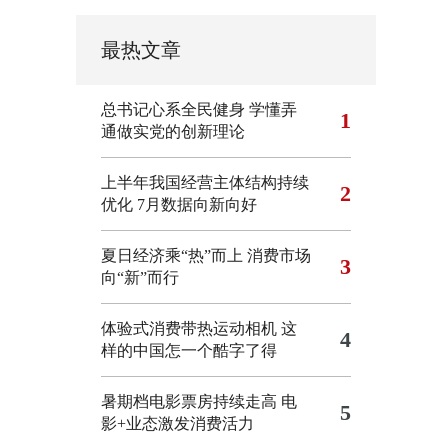
最热文章
总书记心系全民健身
学懂弄
1
通做实党的创新理论
上半年我国经营主体结构持续
2
优化
7月数据向新向好
夏日经济乘“热”而上 消费市场
3
向“新”而行
体验式消费带热运动相机
这
4
样的中国怎一个酷字了得
暑期档电影票房持续走高 电
5
影+业态激发消费活力