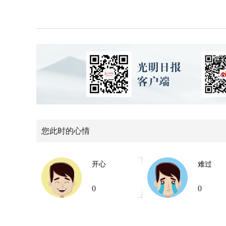
您此时的心情
开心
难过
0
0