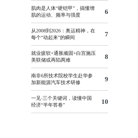
肌肉是人体“硬铠甲”，搞懂增
6
肌的运动、频率与强度
从2008到2026：奥运精神，在
7
每个“动起来”的瞬间
就业疲软+通胀顽固+白宫施压
8
美联储或再陷两难
南非6所技术院校学生赴华参
9
加新能源汽车技术研修
一见·三个关键词，读懂中国
10
经济“半年答卷”