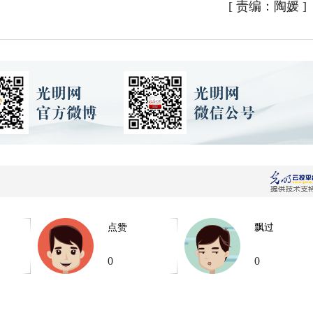
[
责编：陶媛
]
点赞
飘过
0
0