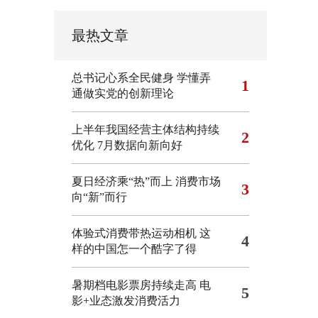
最热文章
总书记心系全民健身
学懂弄
1
通做实党的创新理论
上半年我国经营主体结构持续
2
优化
7月数据向新向好
夏日经济乘“热”而上 消费市场
3
向“新”而行
体验式消费带热运动相机
这
4
样的中国怎一个酷字了得
暑期档电影票房持续走高 电
5
影+业态激发消费活力