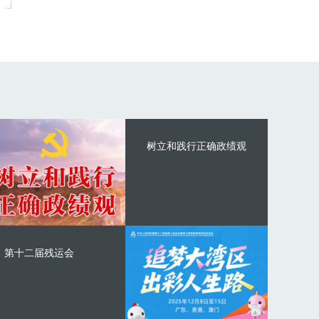
树立和践行正确政绩观
第十二届残运会