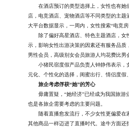
在酒店预订的类型选择上，女性也有她们自
店，电竞酒店、宠物酒店等不同类型的主题酒
大平台数据显示，一周内，女性搜索“电竞房”
除了偏好高星酒店、特色主题酒店，女性
示，影响女性出游决策的因素还有服务品质
男性会员，高级别女会员旅游人均花费比男会
小猪民宿度假产品负责人钟静伟表示，女
元化、个性化的选择，闺蜜出行、情侣度假
旅企考虑俘获“她”的芳心
毋庸置疑，“她经济”已经成为我国旅游业
也是各旅企需要考虑的主要问题。
随着直播愈发流行，不少女性更偏爱在家
其他商品一样迈进了直播时代。途牛方面还