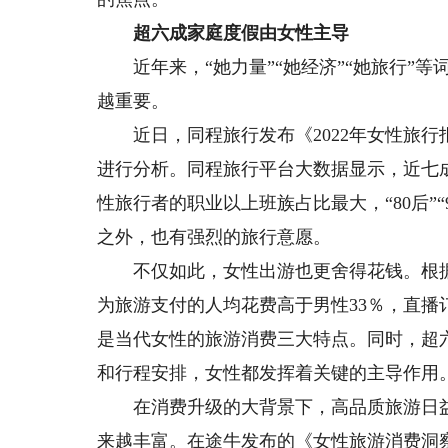
超六成家庭度假由女性主导
近年来，“她力量”“她经济”“她旅行”等
越重要。
近日，同程旅行发布《2022年女性旅行
进行分析。同程旅行平台大数据显示，近七
性旅行者的职业以上班族占比最大，“80后”
之外，也有强烈的旅行意愿。
不仅如此，女性出游也更舍得花钱。根据携程
为旅游支付的人均花费高于男性33％，直播
是当代女性的旅游消费三大特点。同时，超
和行程安排，女性都发挥着关键的主导作用
在消费升级的大背景下，高品质旅游日益
来越丰富。在途牛发布的《女性旅游消费洞