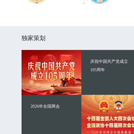
独家策划
庆祝中国共产党成立
105周年
2026年全国两会