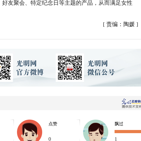
行、好友聚会、特定纪念日等主题的产品，从而满足女性
[
责编：陶媛
]
点赞
飘过
0
1