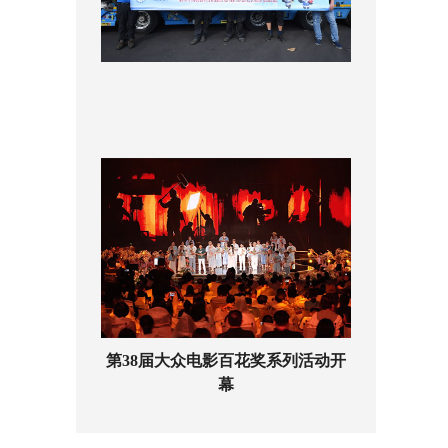
第38届大众电影百花奖系列活动开
幕