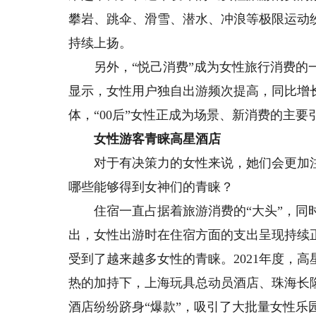
攀岩、跳伞、滑雪、潜水、冲浪等极限运动
持续上扬。
另外，“悦己消费”成为女性旅行消费的一
显示，女性用户独自出游频次提高，同比增长
体，“00后”女性正成为场景、新消费的主要
女性游客青睐高星酒店
对于有决策力的女性来说，她们会更加注
哪些能够得到女神们的青睐？
住宿一直占据着旅游消费的“大头”，同时
出，女性出游时在住宿方面的支出呈现持续
受到了越来越多女性的青睐。2021年度，
热的加持下，上海玩具总动员酒店、珠海长
酒店纷纷跻身“爆款”，吸引了大批量女性乐