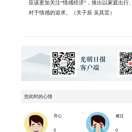
应该更加关注“情感经济”，推出以家庭出
对于情感的追求。（关子辰 吴其芸）
您此时的心情
开心
难过
0
0