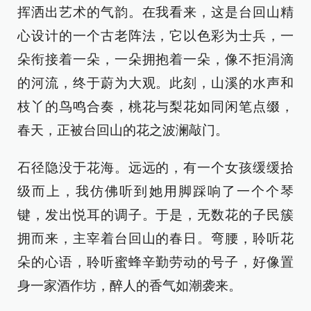
挥洒出艺术的气韵。在我看来，这是台回山精
心设计的一个古老阵法，它以色彩为士兵，一
朵衔接着一朵，一朵拥抱着一朵，像不拒涓滴
的河流，终于蔚为大观。此刻，山溪的水声和
枝丫的鸟鸣合奏，桃花与梨花如同闲笔点缀，
春天，正被台回山的花之波澜敲门。
石径隐没于花海。远远的，有一个女孩缓缓拾
级而上，我仿佛听到她用脚踩响了一个个琴
键，发出悦耳的调子。于是，无数花的子民簇
拥而来，主宰着台回山的春日。弯腰，聆听花
朵的心语，聆听蜜蜂辛勤劳动的号子，好像置
身一家酒作坊，醉人的香气如潮袭来。