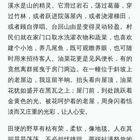
溪水是山的精灵。它滑过岩石，荡过葛藤，穿
过竹林，或者跃进院落屋内，或者浇灌梯田，
或者顾自弹唱。台回山由是变得灵动轻盈。村
民们就在家门口取水洗濯衣物和蔬菜，也喜欢
建个小池，养几尾鱼，既可观瞻养眼，也可随
时用来招待客人。油菜花更是见风便长，有的
竟然离群摇曳于房门两边。在一幢位于斜坡上
的老屋边，我逗留半晌。抬头看向屋顶，油菜
花犹如盛开在黑瓦之上；屋门前，到处跳跃着
金黄色的光。被花呵护着的老屋，周身闪着恬
淡而又庄重的光彩，让人心安。
田埂的野草有枯有荣，柔软，像地毯。人在其
间晃晃荡荡，不必担忧摔跤，两端站满怒放的