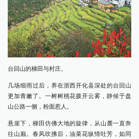
台回山的梯田与村庄。
几场细雨过后，养在浙西开化县深处的台回山
更加青嫩了。一树树桃花拨开云雾，静候于盘
山公路一侧，粉面惹人。
悬崖下，梯田仿佛大地的旋律，从山麓一直奔
往山巅。春风吹拂后，油菜花纵情吐芳，如同