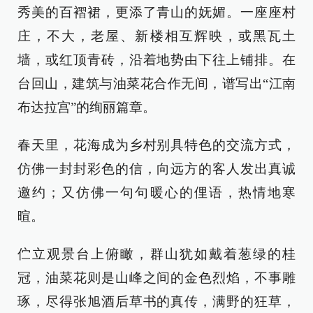
秀美的百褶裙，更添了青山的妩媚。一座座村
庄，不大，老屋、新楼相互辉映，或黑瓦土
墙，或红顶青砖，沿着地势由下往上铺排。在
台回山，建筑与油菜花合作无间，谱写出“江南
布达拉宫”的绚丽篇章。
春天里，花海成为乡村别具特色的交流方式，
仿佛一封封彩色的信，向远方的客人发出真诚
邀约；又仿佛一句句暖心的俚语，热情地寒
暄。
伫立观景台上俯瞰，群山犹如戴着葱绿的桂
冠，油菜花则是山峰之间的金色烈焰，不事雕
琢，尽得张旭酒后草书的真传，满野的狂草，