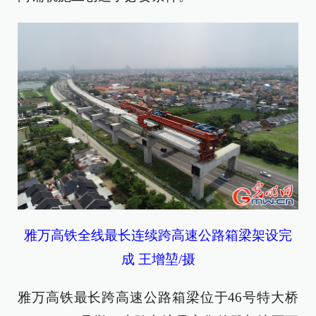
雅万高铁全线最长连续跨高速公路箱梁架设完
成
王增堃/摄
雅万高铁最长跨高速公路箱梁位于46号特大桥