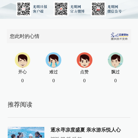
您此时的心情
开心
难过
点赞
飘过
0
0
0
0
推荐阅读
逐水寻凉度盛夏 亲水游乐悦人心