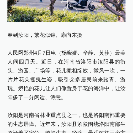
春到汝阳，繁花似锦。康向东摄
山
人民网郑州4月7日电（杨晓娜、辛静、黄莎）最美
人间四月天。近日，在河南省洛阳市汝阳县的街
头、游园、广场等，花儿竞相绽放，微风一吹，一
片片花朵摇曳生姿，吸引众多居民前来踏青、游
玩。娇艳的花儿让人们像置身于花的海洋中，让汝
阳多了一分闲适、诗意。
汝阳是河南省林业重点县之一，也是洛阳南部重要
的生态屏障。近年来，汝阳县紧紧围绕洛阳南部生
态涵养区定位，统筹生态、经济、景观效益三个方