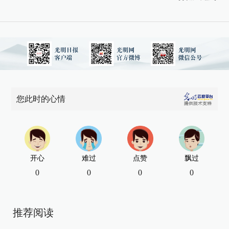
您此时的心情
开心
难过
点赞
飘过
0
0
0
0
推荐阅读