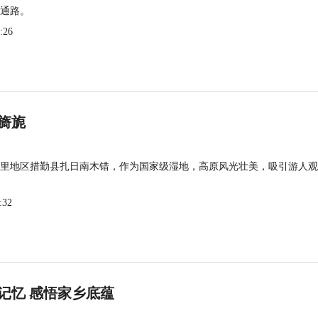
通路。
:26
旖旎
里地区措勤县扎日南木错，作为国家级湿地，高原风光壮美，吸引游人观
:32
记忆 感悟家乡底蕴