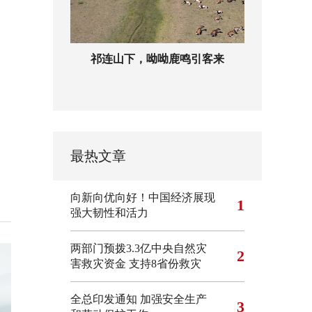
祁连山下，呦呦鹿鸣引客来
最热文章
向新向优向好！中国经济展现
1
强大韧性和活力
两部门预拨3.3亿中央自然灾
2
害救灾资金 支持8省份救灾
全总印发通知 加强安全生产
3