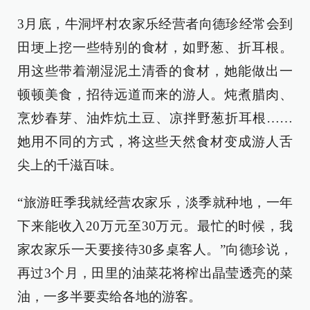
3月底，牛洞坪村农家乐经营者向德珍经常会到
田埂上挖一些特别的食材，如野葱、折耳根。
用这些带着潮湿泥土清香的食材，她能做出一
顿顿美食，招待远道而来的游人。炖煮腊肉、
烹炒春芽、油炸炕土豆、凉拌野葱折耳根……
她用不同的方式，将这些天然食材变成游人舌
尖上的千滋百味。
“旅游旺季我就经营农家乐，淡季就种地，一年
下来能收入20万元至30万元。最忙的时候，我
家农家乐一天要接待30多桌客人。”向德珍说，
再过3个月，田里的油菜花将榨出晶莹透亮的菜
油，一多半要卖给各地的游客。