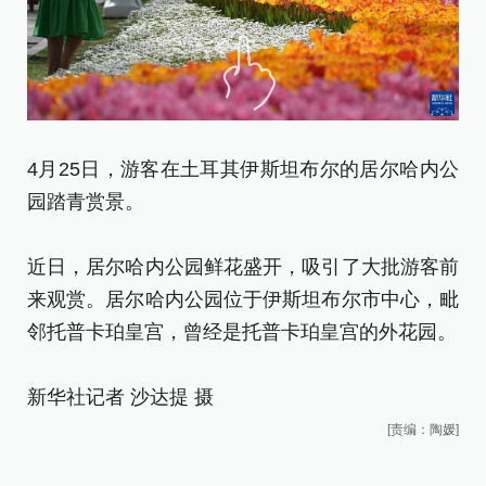
4
4月25日，游客在土耳其伊斯坦布尔的居尔哈内公
园
园踏青赏景。
近
近日，居尔哈内公园鲜花盛开，吸引了大批游客前
来
来观赏。居尔哈内公园位于伊斯坦布尔市中心，毗
邻
邻托普卡珀皇宫，曾经是托普卡珀皇宫的外花园。
新
新华社记者 沙达提 摄
[责编：陶媛]