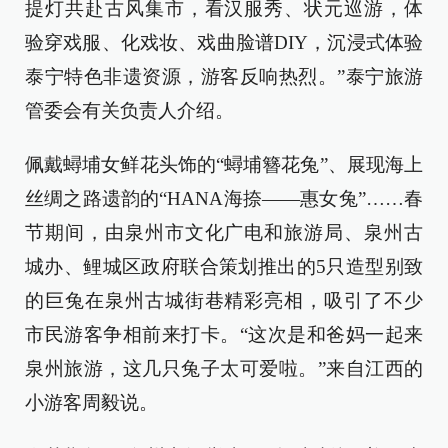
提灯共赴古风集市，看汉服秀、状元巡游，体
验穿戏服、化戏妆、戏曲脸谱DIY，沉浸式体验
泰宁特色非遗资源，游客反响热烈。”泰宁旅游
管委会有关负责人介绍。
佩戴蟳埔女鲜花头饰的“蟳埔簪花兔”、展现海上
丝绸之路遗韵的“HANA海捺——惠女兔”……春
节期间，由泉州市文化广电和旅游局、泉州古
城办、鲤城区政府联合策划推出的5只造型别致
的巨兔在泉州古城街巷精彩亮相，吸引了不少
市民游客争相前来打卡。“这次是和爸妈一起来
泉州旅游，这几只兔子太可爱啦。”来自江西的
小游客周毅说。