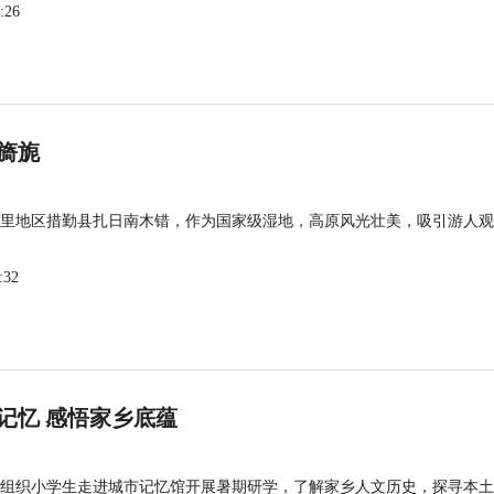
:26
旖旎
里地区措勤县扎日南木错，作为国家级湿地，高原风光壮美，吸引游人观
:32
记忆 感悟家乡底蕴
组织小学生走进城市记忆馆开展暑期研学，了解家乡人文历史，探寻本土