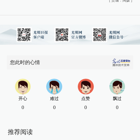
[
责编：陶媛
]
您此时的心情
开心
难过
点赞
飘过
0
0
0
0
推荐阅读