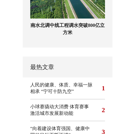
南水北调中线工程调水突破800亿立
方米
最热文章
人民的健康、体质、幸福一脉
1
相承
“宁可十防九空”
小球赛撬动大消费 体育赛事
2
激活城市发展新动能
“向着建设体育强国、健康中
3