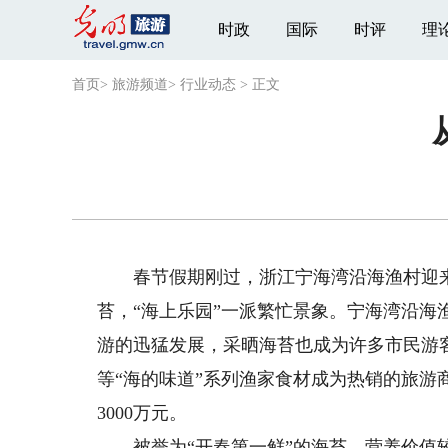
时政
国际
时评
理
首页
>
旅游频道
>
行业动态
>
正文
春节假期刚过，浙江宁海湾沿海渔村迎来
苔，“海上乐园”一派繁忙景象。宁海湾沿海
游的迅猛发展，采晒海苔也成为许多市民游
等“海的味道”系列渔家食材成为热销的旅游
3000万元。
被誉为“开春第一鲜”的海苔，营养价值较