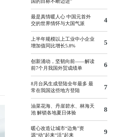
国的目标不断迈进”
最是真情暖人心 中国元首外
4
交的世界情怀与大国气派
上半年规模以上工业中小企业
5
增加值同比增长5.8%
创新涌动，坚韧向前——解读
6
前7个月我国外贸成绩单
8月台风生成登陆全年最多 最
7
常在我国这些地方登陆
油菜花海、丹崖碧水、林海天
8
池 解锁各地夏日体验
暖心改造让城市“边角”资
9
源“动”起来“活”起来