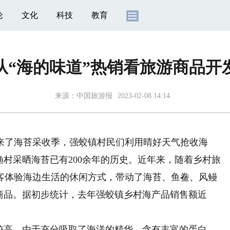
论
文化
科技
教育
从“海的味道”热销看旅游商品开
来源：
中国旅游报
2023-02-08 14:14
了海苔采收季，强蛟镇村民们利用晴好天气抢收海
渔村采晒海苔已有200余年的历史。近年来，随着乡村旅
客体验海边生活的休闲方式，带动了海苔、鱼鲞、风鳗
商品。据初步统计，去年强蛟镇乡村海产品销售额近
高，由于充分吸取了海洋的精华，含有丰富的蛋白