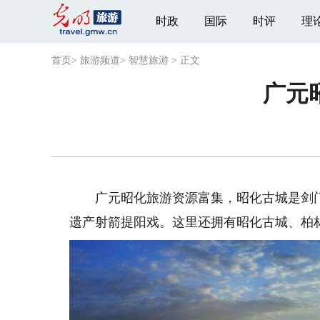
时政
国际
时评
理
首页
>
旅游频道
>
智慧旅游
>
正文
广元
广元昭化旅游资源富集，昭化古城是剑门
遗产射箭提阳戏。这里还拥有昭化古城、柏林