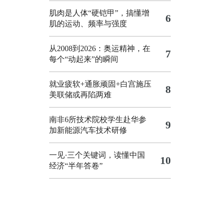
肌肉是人体“硬铠甲”，搞懂增
6
肌的运动、频率与强度
从2008到2026：奥运精神，在
7
每个“动起来”的瞬间
就业疲软+通胀顽固+白宫施压
8
美联储或再陷两难
南非6所技术院校学生赴华参
9
加新能源汽车技术研修
一见·三个关键词，读懂中国
10
经济“半年答卷”