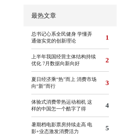
最热文章
总书记心系全民健身
学懂弄
1
通做实党的创新理论
上半年我国经营主体结构持续
2
优化
7月数据向新向好
夏日经济乘“热”而上 消费市场
3
向“新”而行
体验式消费带热运动相机
这
4
样的中国怎一个酷字了得
暑期档电影票房持续走高 电
5
影+业态激发消费活力