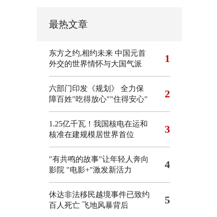
最热文章
东方之约,相约未来 中国元首
1
外交的世界情怀与大国气派
六部门印发《规划》 全力保
2
障百姓"吃得放心""住得安心"
1.25亿千瓦！我国核电在运和
3
核准在建规模居世界首位
"有共鸣的故事"让年轻人奔向
4
影院
"电影+"激发新活力
休达非法移民越境事件已致约
5
百人死亡
飞地风暴背后