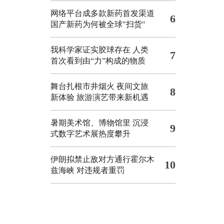
网络平台成多款新药首发渠道
6
国产新药为何被全球"扫货"
我科学家证实胶球存在 人类
7
首次看到由“力”构成的物质
舞台扎根市井烟火 夜间文旅
8
新体验
旅游演艺带来新机遇
暑期美术馆、博物馆里 沉浸
9
式数字艺术展热度攀升
伊朗拟禁止敌对方通行霍尔木
10
兹海峡 对违规者重罚