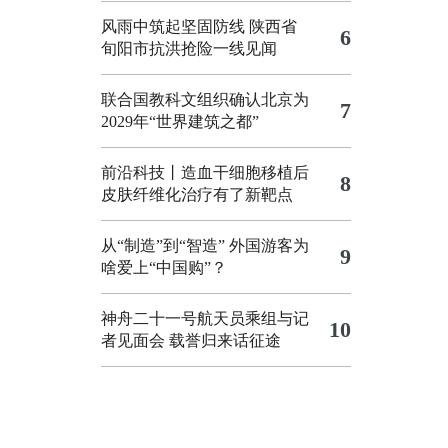
风雨中筑起坚固防线 陕西省
6
旬阳市抗洪抢险一线见闻
联合国教科文组织确认北京为
7
2029年“世界建筑之都”
前沿科技丨造血干细胞移植后
8
皮肤纤维化治疗有了新靶点
从“制造”到“智造”
外国游客为
9
啥爱上“中国购”？
神舟二十一号航天员乘组与记
10
者见面会 载誉归来话征途