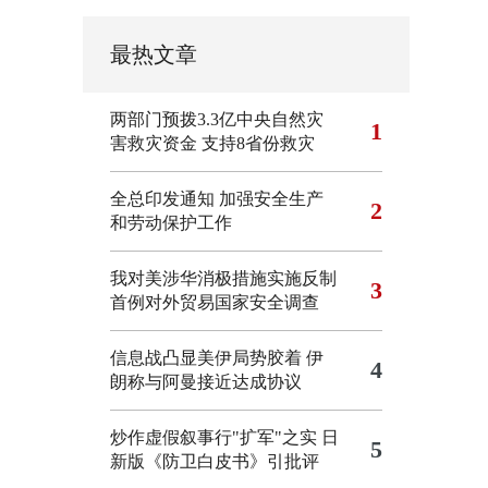
最热文章
两部门预拨3.3亿中央自然灾
1
害救灾资金 支持8省份救灾
全总印发通知 加强安全生产
2
和劳动保护工作
我对美涉华消极措施实施反制
3
首例对外贸易国家安全调查
信息战凸显美伊局势胶着
伊
4
朗称与阿曼接近达成协议
炒作虚假叙事行"扩军"之实
日
5
新版《防卫白皮书》引批评