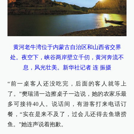
黄河老牛湾位于内蒙古自治区和山西省交界
处。夜空下，峡谷两岸壁立千仞，黄河奔流不
息，风光壮美。新华社记者 连 振摄
“前一桌客人还没吃完，后面的客人就等上
了。”樊瑞清一边擦桌子一边说，她的农家乐最
多可接待40人。说话间，有游客打来电话订
餐，“实在是来不及了，过会儿还得去鱼塘捞
鱼。”她连声说着抱歉。