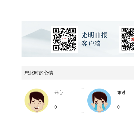
您此时的心情
开心
难过
0
0