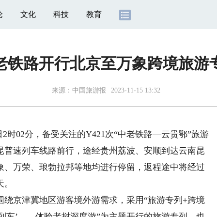
论
文化
科技
教育
老铁路开行北京至万象跨境旅游
来源：
中国旅游报
2023-11-15 13:32
2时02分，备受关注的Y421次“中老铁路—云贵鄂”旅游
昆普速列车线路前行，途经贵州荔波、安顺到达云南昆
象、万荣、琅勃拉邦等地均进行停留，返程途中将经过
天。
围绕京津冀地区游客境外游需求，采用“旅游专列+跨境
红列车’——体验老挝深度游”为主题开行的旅游专列，也