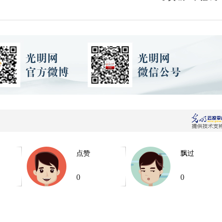
点赞
飘过
0
0