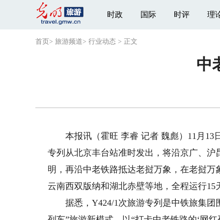
时政
国际
时评
理
首页
>
旅游频道
>
行业动态
>
正文
中
本报讯（霍旺 李睿 记者 魏彪）11月13日
专列从北京丰台站准时发出，将沿京广、沪
明，再沿中老铁路抵达老挝万象，在老挝万
云南西双版纳和湖北赤壁等地，全程运行15
据悉，Y424/1次旅游专列是中铁旅集团
列车”旅游新模式，以“打卡中老铁路的‘网