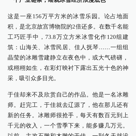
这是一座156万平方米的冰雪乐园。论占地面
积，是北京故宫博物院的2倍还多。在数千名能
工巧匠手中，73.8万立方米冰雪化作120组建
筑：山海关、冰雪民居、佳人抚琴……一组组
晶莹的冰雕雪建静立在夜色中，或大气磅礴，
或栩栩如生，在彩灯映衬下露出五光十色的神
采，吸引众多目光。
于佳却来不及欣赏自己的作品。他是一名冰雕
师。赶完工，于佳就去辽源了，他在那儿还有
新的任务。冰雕师很抢手，每天有数百元到上
千元的收入，一个雪季下来，能多赚几万元。
以前，主攻石雕和木雕的于佳，一到冬天就没