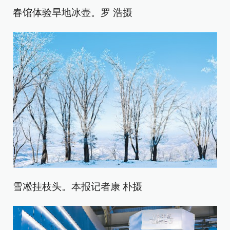
春馆体验旱地冰壶。罗 浩摄
雪凇挂枝头。本报记者康 朴摄