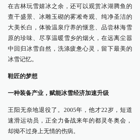
在吉林玩雪嬉冰之余，还可以观赏冰湖腾鱼的
查干盛景、冰雕玉砌的雾凇奇观、纯净圣洁的
大美长白，体验温泉疗养的惬意、品尝林海雪
原的珍味、尽享温暖雪乡的烟火，在远离尘嚣
中回归冰雪自然，洗涤疲惫心灵，留下最美的
冰雪记忆。
鞋匠的梦想
一种装备产业，赋能冰雪经济加速升级
王阳无奈地退役了。2005年，他才22岁，短道
速滑运动员，正全力备战来年的都灵冬奥会，
却拗不过身上无情的伤病。