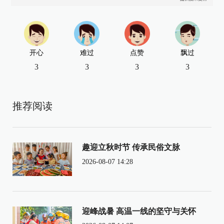
开心
难过
点赞
飘过
3
3
3
3
推荐阅读
趣迎立秋时节 传承民俗文脉
2026-08-07 14:28
迎峰战暑 高温一线的坚守与关怀