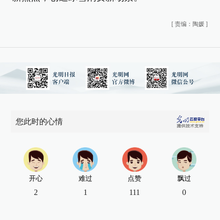
[
责编：陶媛
]
您此时的心情
开心
难过
点赞
飘过
2
1
111
0