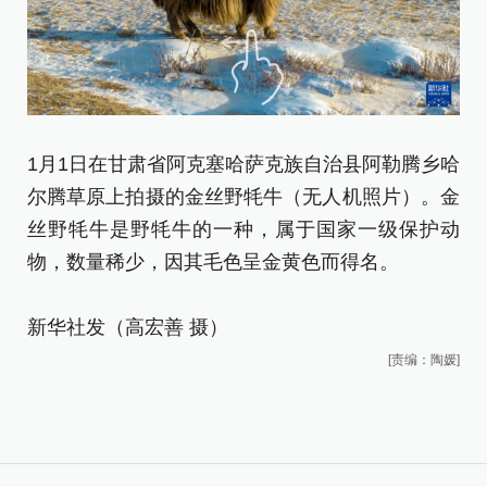
1月1日在甘肃省阿克塞哈萨克族自治县阿勒腾乡哈
1
尔腾草原上拍摄的金丝野牦牛（无人机照片）。金
尔
丝野牦牛是野牦牛的一种，属于国家一级保护动
片
物，数量稀少，因其毛色呈金黄色而得名。
保
新华社发（高宏善 摄）
新
[责编：陶媛]