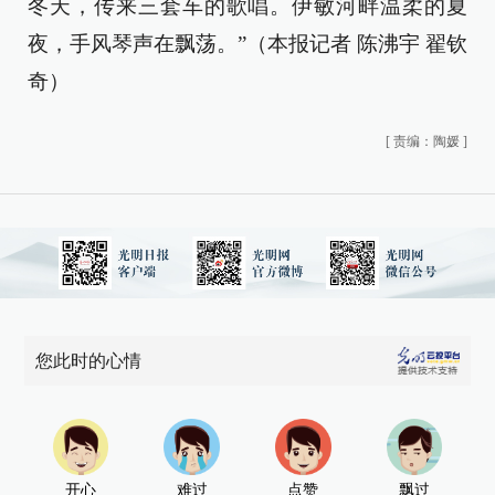
冬天，传来三套车的歌唱。伊敏河畔温柔的夏
夜，手风琴声在飘荡。”（
本报记者 陈沸宇 翟钦
奇
）
[
责编：陶媛
]
您此时的心情
开心
难过
点赞
飘过