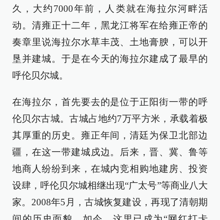
久，大约7000年前，人类就在海拉尔河畔活
动。清雍正十二年，黑龙江将军在给雍正帝的
奏章里说海拉尔水草丰茂、土地膏腴，可以开
垦并建城。于是在今天的海拉尔建成了最早的
呼伦贝尔城。
在海拉尔，首先要去的是位于正阳街一带的呼
伦贝尔古城。古城占地约7万平方米，承载着极
其厚重的历史。雍正年间，清廷为保卫北部边
疆，在这一带建城戍边。后来，晋、冀、鲁等
地商人纷纷到来，在城内竞相购地建房、投资
设肆，呼伦贝尔城相继出现“广太号”等商业八大
家。2008年5月，古城恢复建设，再现了清朝期
间的历史面貌。如今，这里已成为“网红打卡