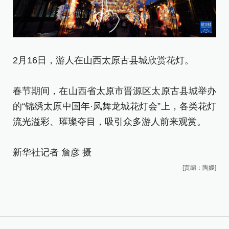
2月16日，游人在山西太原古县城欣赏花灯。
2
春节期间，在山西省太原市晋源区太原古县城举办
春
的“锦绣太原中国年·凤舞龙城花灯会”上，各类花灯
的
流光溢彩、璀璨夺目，吸引众多游人前来观赏。
流
新华社记者 詹彦 摄
新
[责编：陶媛]