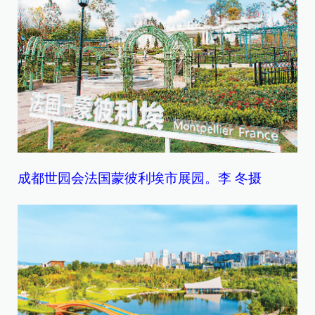
成都世园会法国蒙彼利埃市展园。李 冬摄