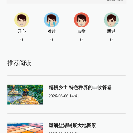
开心
难过
点赞
飘过
0
0
0
0
推荐阅读
精耕乡土 特色种养的丰收答卷
2026-08-06 14:41
斑斓盐湖铺展大地图景