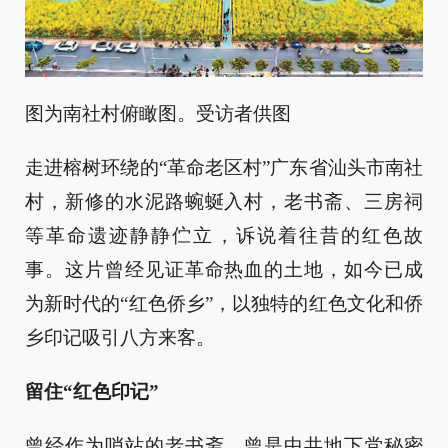
图为南社村俯瞰图。受访者供图
走进榕树环绕的“革命老区村”广东省汕头市南社
村，新修的水泥路蜿蜒入村，老书斋、三房祠
等革命遗迹静静伫立，诉说着往昔的红色故
事。这片曾经见证革命热血的土地，如今已成
为新时代的“红色侨乡”，以独特的红色文化和侨
乡印记吸引八方来客。
留住“红色印记”
曾经作为哨站的老书斋、曾是中共地下党秘密