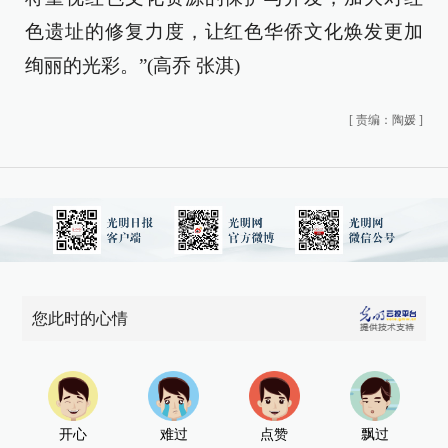
色遗址的修复力度，让红色华侨文化焕发更加
绚丽的光彩。”(
高乔 张淇
)
[
责编：陶媛
]
您此时的心情
开心
难过
点赞
飘过