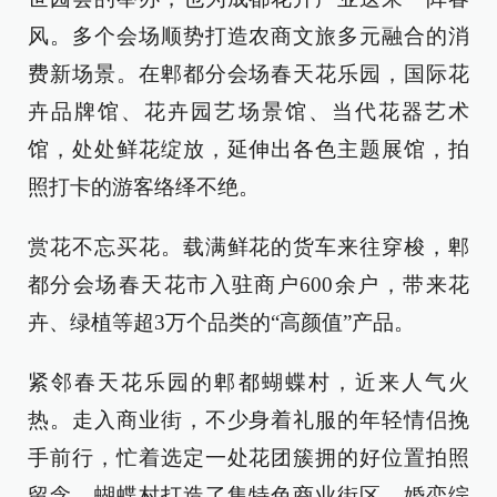
风。多个会场顺势打造农商文旅多元融合的消
费新场景。在郫都分会场春天花乐园，国际花
卉品牌馆、花卉园艺场景馆、当代花器艺术
馆，处处鲜花绽放，延伸出各色主题展馆，拍
照打卡的游客络绎不绝。
赏花不忘买花。载满鲜花的货车来往穿梭，郫
都分会场春天花市入驻商户600余户，带来花
卉、绿植等超3万个品类的“高颜值”产品。
紧邻春天花乐园的郫都蝴蝶村，近来人气火
热。走入商业街，不少身着礼服的年轻情侣挽
手前行，忙着选定一处花团簇拥的好位置拍照
留念。蝴蝶村打造了集特色商业街区、婚恋综