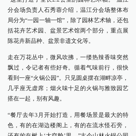
分会场负责人石秀蓉介绍，温江分会场整体布
局分为“一园一轴一馆”，除了园林艺术轴，还包
括花卉艺术园、盆景艺术馆两个部分，重点展
陈花卉新品种、盆景非遗文化等。
走在万花丛中，微风吹拂，一缕热辣香味突然
飘过，令记者有些好奇。循着气味前行，很快
看到一座“火锅公园”。只见圆桌摆在湖畔凉亭，
几乎座无虚席；烟火味十足的火锅与雅致园艺
搭在一起，别有风趣。
“餐厅去年3月开始打造，用餐场景是最大的特
色，有的在湖边楼阁上，有的在流水怪石旁，
还有的在树上‘太空舱’里。”古今山林火锅公园