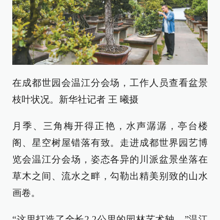
在成都世园会温江分会场，工作人员查看盆景
枝叶状况。新华社记者 王 曦摄
月季、三角梅开得正艳，水声潺潺，亭台楼
阁、星空树屋错落有致。走进成都世界园艺博
览会温江分会场，姿态各异的川派盆景坐落在
草木之间、流水之畔，勾勒出精美别致的山水
画卷。
“这里打造了全长2.2公里的园林艺术轴。”温江