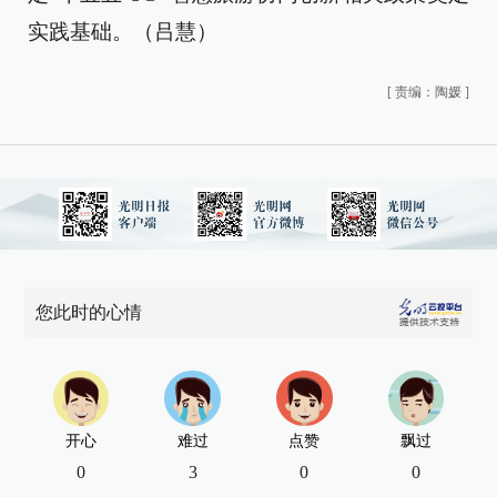
实践基础。（吕慧）
[
责编：陶媛
]
您此时的心情
开心
难过
点赞
飘过
0
3
0
0