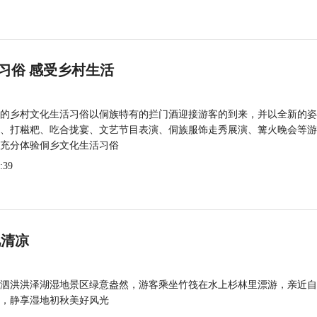
习俗 感受乡村生活
的乡村文化生活习俗以侗族特有的拦门酒迎接游客的到来，并以全新的姿
、打糍粑、吃合拢宴、文艺节目表演、侗族服饰走秀展演、篝火晚会等游
充分体验侗乡文化生活习俗
:39
觅清凉
泗洪洪泽湖湿地景区绿意盎然，游客乘坐竹筏在水上杉林里漂游，亲近自
，静享湿地初秋美好风光