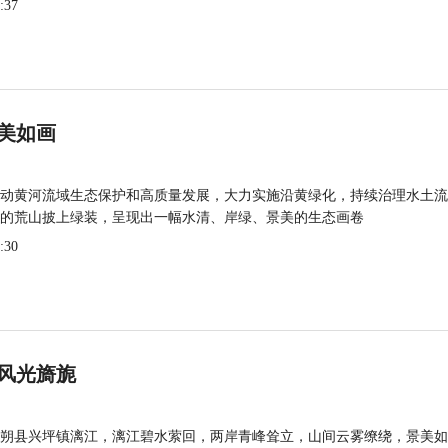
:37
美如画
动黄河流域生态保护和高质量发展，大力实施沿黄绿化，持续治理水土流
的荒山披上绿装，呈现出一幅水清、岸绿、景美的生态画卷
:30
风光旖旎
朔县兴坪镇漓江，漓江碧水萦回，两岸青峰耸立，山间云雾缭绕，景美如