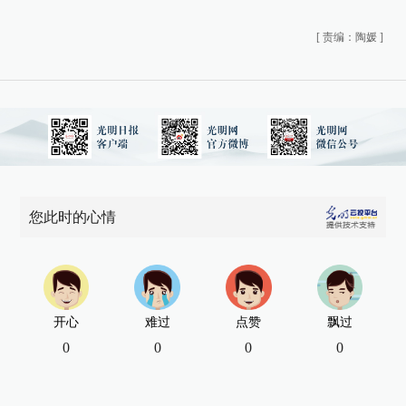
[
责编：陶媛
]
您此时的心情
开心
难过
点赞
飘过
0
0
0
0