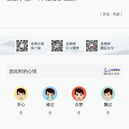
[
责编：陶媛
]
您此时的心情
开心
难过
点赞
飘过
0
0
0
0