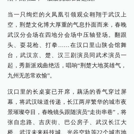
当一只绚烂的火凤凰引领观众翱翔于武汉上
空，荆楚文化博大厚重的气息扑面而来，春晚
武汉分会场在四地分会场中压轴登场。翻跟
头、耍花枪、打拳……在汉口里山陕会馆舞
台，武汉京、楚、汉三剧演员同武术演员一
起，秀新派戏曲绝活，唱响“荆楚大地英雄气，
九州无恙常欢愉”。
汉口里的长桌宴已开席，藕汤的香气穿过屏
幕，将武汉味道传递，长江两岸繁华的城市夜
景璀璨夺目，春晚镜头跟随演员“走街串巷”，将
张自忠路、吉庆街、巴公房子、武汉长江大
桥、武汉未来科技城、光谷空轨等22个城市地