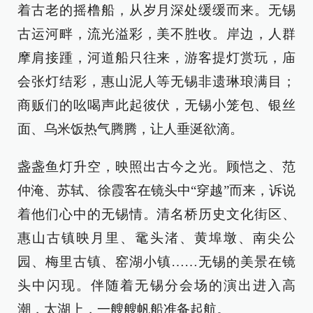
着古老的摇橹船，从岁月深处缓缓而来。无锡
古运河畔，流光溢彩，美不胜收。岸边，人群
摩肩接踵，河道船只往来，游客提灯赏玩，庙
会张灯结彩，惠山泥人等无锡非遗琳琅满目；
商贩们的吆喝声此起彼伏，无锡小笼包、银丝
面、乌米饭热气腾腾，让人垂涎欲滴。
盏盏鱼灯升空，映照出古今之光。顾恺之、范
仲淹、苏轼、徐霞客在镜头中“穿越”而来，诉说
着他们心中的无锡情。清名桥历史文化街区、
惠山古镇映月里、鼋头渚、黄埠墩、南尖公
园、梅里古镇、窑湖小镇……无锡的美景在镜
头中闪现。伴随着无锡分会场的演出进入高
潮，太湖上，一艘艘帆船准备起航。