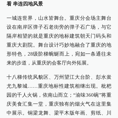
看 串连四地风景
一城连世界，山水皆舞台。重庆分会场主舞台
设在南岸区弹子石老街旁的弹子石广场，与它
隔岸相望的就是重庆的地标建筑朝天门码头和
重庆大剧院。舞台设计巧妙地融合了重庆的地
形特色，28级阶梯蜿蜒而上，宛如一条通往未
来的步道，从重庆的会客厅向外拓展。
十八梯传统风貌区、万州望江大台阶、彭水蚩
尤九黎城……重庆地标性建筑相继出现。枇杷
园的千人火锅，依南山而立；“渝味360碗”将重
庆美食汇集一堂，重庆独有的烟火气在这里集
中展示。铜梁龙舞、梁平木版年画、剪纸、川