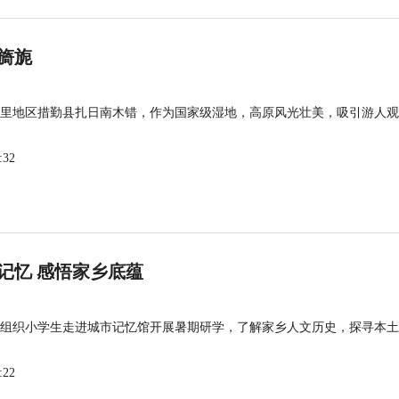
旖旎
里地区措勤县扎日南木错，作为国家级湿地，高原风光壮美，吸引游人观
:32
记忆 感悟家乡底蕴
组织小学生走进城市记忆馆开展暑期研学，了解家乡人文历史，探寻本土
:22