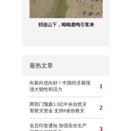
祁连山下，呦呦鹿鸣引客来
最热文章
向新向优向好！中国经济展现
1
强大韧性和活力
两部门预拨3.3亿中央自然灾
2
害救灾资金 支持8省份救灾
全总印发通知 加强安全生产
3