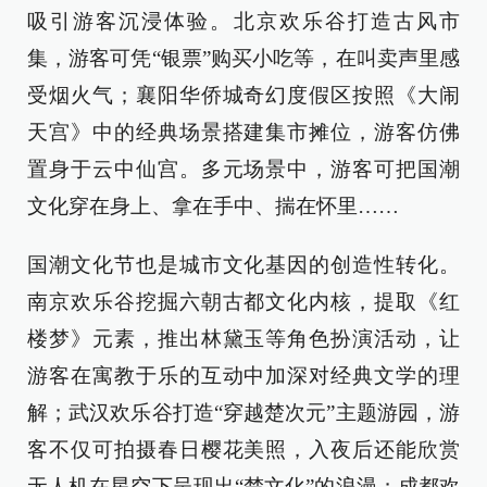
吸引游客沉浸体验。北京欢乐谷打造古风市
集，游客可凭“银票”购买小吃等，在叫卖声里感
受烟火气；襄阳华侨城奇幻度假区按照《大闹
天宫》中的经典场景搭建集市摊位，游客仿佛
置身于云中仙宫。多元场景中，游客可把国潮
文化穿在身上、拿在手中、揣在怀里……
国潮文化节也是城市文化基因的创造性转化。
南京欢乐谷挖掘六朝古都文化内核，提取《红
楼梦》元素，推出林黛玉等角色扮演活动，让
游客在寓教于乐的互动中加深对经典文学的理
解；武汉欢乐谷打造“穿越楚次元”主题游园，游
客不仅可拍摄春日樱花美照，入夜后还能欣赏
无人机在星空下呈现出“楚文化”的浪漫；成都欢