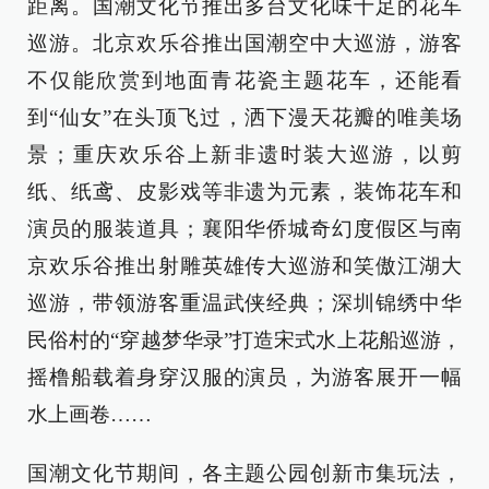
距离。国潮文化节推出多台文化味十足的花车
巡游。北京欢乐谷推出国潮空中大巡游，游客
不仅能欣赏到地面青花瓷主题花车，还能看
到“仙女”在头顶飞过，洒下漫天花瓣的唯美场
景；重庆欢乐谷上新非遗时装大巡游，以剪
纸、纸鸢、皮影戏等非遗为元素，装饰花车和
演员的服装道具；襄阳华侨城奇幻度假区与南
京欢乐谷推出射雕英雄传大巡游和笑傲江湖大
巡游，带领游客重温武侠经典；深圳锦绣中华
民俗村的“穿越梦华录”打造宋式水上花船巡游，
摇橹船载着身穿汉服的演员，为游客展开一幅
水上画卷……
国潮文化节期间，各主题公园创新市集玩法，