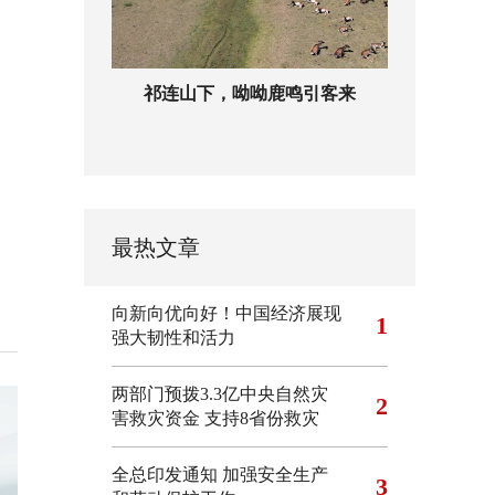
祁连山下，呦呦鹿鸣引客来
最热文章
向新向优向好！中国经济展现
1
强大韧性和活力
两部门预拨3.3亿中央自然灾
2
害救灾资金 支持8省份救灾
全总印发通知 加强安全生产
3