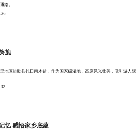
通路。
:26
旖旎
里地区措勤县扎日南木错，作为国家级湿地，高原风光壮美，吸引游人观
:32
记忆 感悟家乡底蕴