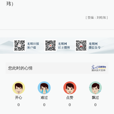
玮）
[
责编：刘晗旭
]
您此时的心情
开心
难过
点赞
飘过
0
0
0
0