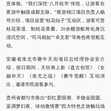
意体验。“我们深挖‘八月桂市’传统，让游客在
夜游中触摸成都文脉。”夜游锦江项目负责人杨
苛介绍，项目设置“桂花仙子”互动区，游客可赏
桂花茶道、制桂花香囊。20余艘游船将化身沉
浸式空间，“司马相如”“卓文君”等角色将登船互
动。
安徽省淮北市夔牛天街项目总经理孙业安介
绍，假日期间，天街将上新《盘古创世》《女
娲补天》《蚩尤之战》《夔牛觉醒》互动演
出，邀请市民游客参与。
贵州省都匀市推出“炽红爱国潮、丰饶金团圆、
蓝调梦幻夜、绿动激情赛”四大特色文旅畅玩场