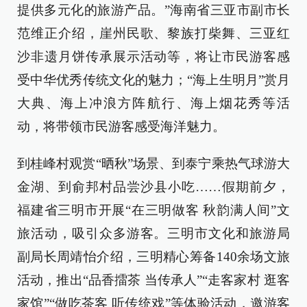
提供多元化的旅游产品。”海南省三亚市副市长
范维正介绍，崖州民歌、黎族打柴舞、三亚红
沙非遗月饼传承展示活动等，将让市民游客感
受中华优秀传统文化的魅力；“海上生明月”赏月
大典、海上冲浪方阵航行、海上烟花秀等活
动，将带领市民游客感受海洋魅力。
到桂峰村观赏“晒秋”场景、到泰宁乘热气球游大
金湖、到俞邦村品尝沙县小吃……假期前夕，
福建省三明市开展“在三明做客 秋韵满人间”文
旅活动，吸引众多游客。三明市文化和旅游局
副局长周靖怡介绍，三明精心筹备140余场文旅
活动，推出“品香擂茶 当传承人”“走客家村 逛客
家馆”“做吃茶客 听传统戏”等体验活动，邀游客