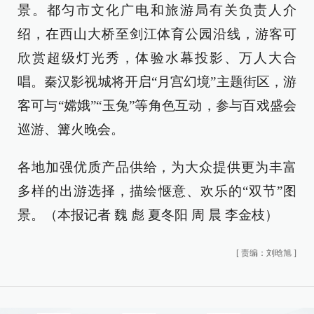
景。都匀市文化广电和旅游局有关负责人介
绍，在西山大桥至剑江体育公园沿线，游客可
欣赏超级灯光秀，体验水幕投影、万人大合
唱。秦汉影视城将开启“月宫幻境”主题街区，游
客可与“嫦娥”“玉兔”等角色互动，参与百戏盛会
巡游、篝火晚会。
各地加强优质产品供给，为大众提供更为丰富
多样的出游选择，描绘惬意、欢乐的“双节”图
景。（本报记者 魏 彪 夏冬阳 周 晨 李金枝）
[
责编：刘晗旭
]