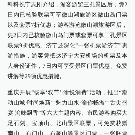
科科长宁志刚介绍，游客游览三孔景区后，凭2
日内已核验联票可享微山湖旅游区微山岛门票
以及套票7折优惠；游客游览微山湖旅游区后，
凭2日内已核验微山岛门票或套票可享三孔景区
联票9折优惠。济宁还深化“一张机票游济宁”惠
游措施，游客凭抵达济宁大安机场的机票及本
人身份证件，7日内可享受景区门票优惠、免费
讲解等29项优惠措施。
重庆开展“畅享‘双节’·渝悦消费”活动，推出“潮
动山城·时尚焕新”“魅力山水·渝你畅游”“舌尖盛
宴·渝味飘香”等六大主题内容。市民游客购买大
足石刻、宝顶山、北山景区联票，可免费获赠
南山、石门山、石篆山等景区门票，一张联票