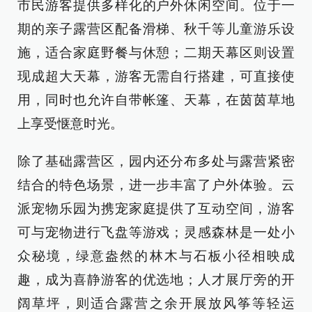
市民游客提供多样化的户外休闲空间。位于一
期的亲子露营区配备滑梯、秋千等儿童游乐设
施，适合家庭野餐与休憩；二期天幕区则设置
现成超大天幕，游客无需自行搭建，可直接使
用，同时也允许自带帐篷、天幕，在茵茵草地
上享受惬意时光。
除了基础露营区，园内还分布多处与露营紧密
结合的特色场景，进一步丰富了户外体验。云
派宠物乐园为携宠家庭提供了互动空间，游客
可与宠物进行飞盘等游戏；灵感森林是一处小
众秘境，绿意盎然的林木与石板小径相映成
趣，成为喜静游客的优选地；人才展厅旁的开
阔草坪，则适合露营之余开展放风筝等轻运