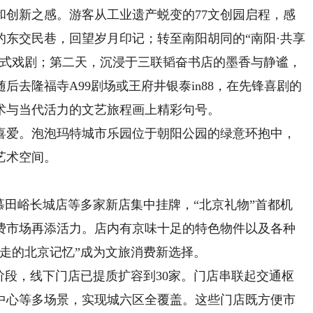
新之感。游客从工业遗产蜕变的77文创园启程，感
东交民巷，回望岁月印记；转至南阳胡同的“南阳·共享
浸式戏剧；第二天，沉浸于三联韬奋书店的墨香与静谧，
去隆福寺A99剧场或王府井银泰in88，在先锋喜剧的
术与当代活力的文艺旅程画上精彩句号。
爱。泡泡玛特城市乐园位于朝阳公园的绿意环抱中，
艺术空间。
田峪长城店等多家新店集中挂牌，“北京礼物”首都机
费市场再添活力。店内有京味十足的特色物件以及各种
走的北京记忆”成为文旅消费新选择。
段，线下门店已提质扩容到30家。门店串联起交通枢
中心等多场景，实现城六区全覆盖。这些门店既方便市