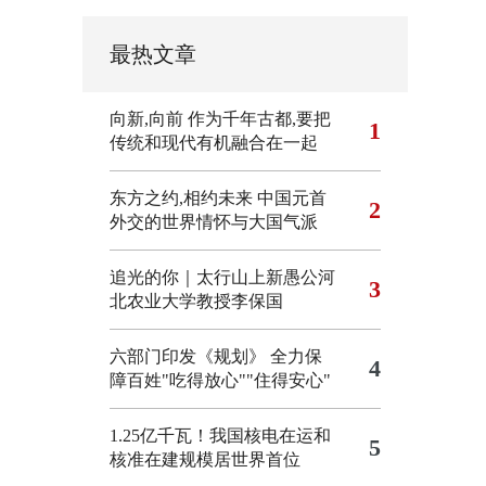
最热文章
向新,向前
作为千年古都,要把
1
传统和现代有机融合在一起
东方之约,相约未来 中国元首
2
外交的世界情怀与大国气派
追光的你｜太行山上新愚公河
3
北农业大学教授李保国
六部门印发《规划》 全力保
4
障百姓"吃得放心""住得安心"
1.25亿千瓦！我国核电在运和
5
核准在建规模居世界首位