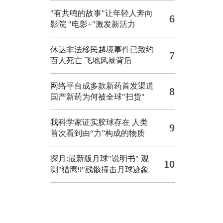
"有共鸣的故事"让年轻人奔向
6
影院
"电影+"激发新活力
休达非法移民越境事件已致约
7
百人死亡
飞地风暴背后
网络平台成多款新药首发渠道
8
国产新药为何被全球"扫货"
我科学家证实胶球存在 人类
9
首次看到由“力”构成的物质
探月:最新版月球"说明书"
观
10
测"猎鹰9"残骸撞击月球迹象