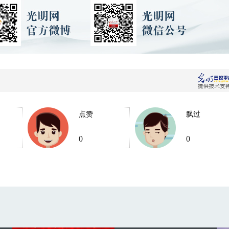
点赞
飘过
0
0