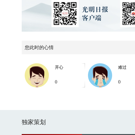
您此时的心情
开心
难过
0
0
独家策划