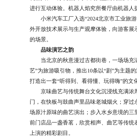
进行互动体验。机器人焰究所餐厅由机器人
小米汽车工厂入选“2024北京市工业旅
外开放技术展示与生产观摩体验，向游客展
的场景。
品味演艺之韵
当北京的秋意漫过古都街巷，一场场充满
艺”为旅游吸引物，推出10条以“剧”为主
打造出一套“听得到、看得懂、玩得嗨”的文
京味曲艺与传统舞台文化沉浸线充满浓厚
门，在快板与鼓曲声里品味老城烟火；穿过
场原汁原味的曲艺演出；步入水乡意境的三
前门店品一盏香茗，欣赏相声、曲艺等传统
上演的精彩剧目。