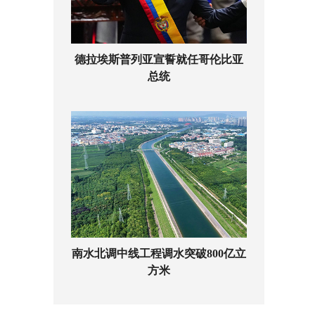
德拉埃斯普列亚宣誓就任哥伦比亚
总统
南水北调中线工程调水突破800亿立
方米