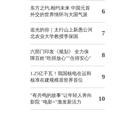
东方之约,相约未来 中国元首
6
外交的世界情怀与大国气派
追光的你｜太行山上新愚公河
7
北农业大学教授李保国
六部门印发《规划》 全力保
8
障百姓"吃得放心""住得安心"
1.25亿千瓦！我国核电在运和
9
核准在建规模居世界首位
"有共鸣的故事"让年轻人奔向
10
影院
"电影+"激发新活力