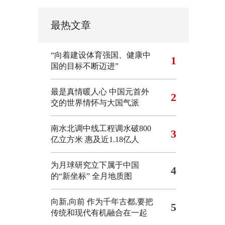
最热文章
“向着建设体育强国、健康中
1
国的目标不断迈进”
最是真情暖人心 中国元首外
2
交的世界情怀与大国气派
南水北调中线工程调水破800
3
亿立方米 惠及近1.18亿人
为月球研究立下属于中国
4
的“新坐标”
全月地质图
向新,向前
作为千年古都,要把
5
传统和现代有机融合在一起