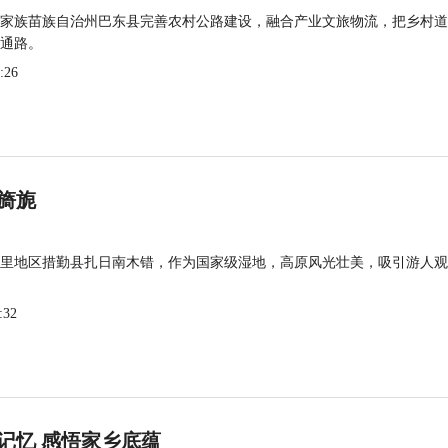
家族苗族自治州巴东县完善农村公路建设，融合产业文旅物流，把乡村道
通路。
:26
旖旎
里地区措勤县扎日南木错，作为国家级湿地，高原风光壮美，吸引游人观
:32
记忆 感悟家乡底蕴