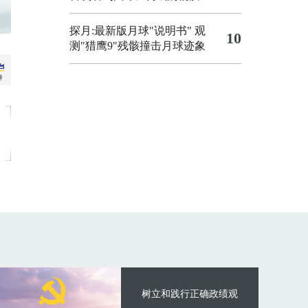
探月:最新版月球"说明书"
观
10
测"猎鹰9"残骸撞击月球迹象
树立和践行正确政绩观