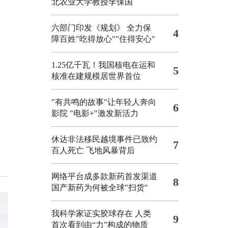
北农业大学教授李保国
六部门印发《规划》 全力保
4
障百姓"吃得放心""住得安心"
1.25亿千瓦！我国核电在运和
5
核准在建规模居世界首位
"有共鸣的故事"让年轻人奔向
6
影院
"电影+"激发新活力
休达非法移民越境事件已致约
7
百人死亡
飞地风暴背后
网络平台成多款新药首发渠道
8
国产新药为何被全球"扫货"
我科学家证实胶球存在 人类
9
首次看到由“力”构成的物质