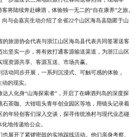
游客将陆续奔赴嵊泗，体验独一无二的“自在康养”之旅。
，向与会嘉宾生动介绍了全省22个山区海岛县隐匿于山
的旅游协会代表与浙江山区海岛县代表共同签署送客
迈出坚实一步，将有效打通客源输送渠道，为浙江山区
实现资源共享、客源互送、市场共赢。
活动同步开展，一系列沉浸式、可触可感的体验，
生动的现实。
人化身“山海探索者”，开启了在嵊泗列岛的深度探
礁石茶咖、大钳咀头青年创业园区等地，用镜头记录着
区的年轻创客们深入交谈，探寻传统渔村与现代业态碰
体化地传递给公众。
也展开了紧锣密鼓的实地踩线活动。他们亲身考察、