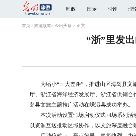
时政
国际
时评
理
首页
>
旅游频道
>
今日头条
>
正文
“浙”里发
为缩小“三大差距”，推进山区海岛县文旅高
厅、浙江省海洋经济发展厅、浙江省供销合
岛县文旅主题推广活动在嵊泗县成功举办。
本次活动设置“1场启动仪式+4场系列活
以资源互送推动区域协作，以文旅深度融合
启动仪式上，亮点纷呈、气氛热烈。为进