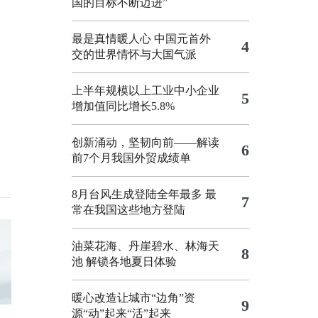
国的目标不断迈进”
最是真情暖人心 中国元首外
4
交的世界情怀与大国气派
上半年规模以上工业中小企业
5
增加值同比增长5.8%
创新涌动，坚韧向前——解读
6
前7个月我国外贸成绩单
8月台风生成登陆全年最多 最
7
常在我国这些地方登陆
油菜花海、丹崖碧水、林海天
8
池 解锁各地夏日体验
暖心改造让城市“边角”资
9
源“动”起来“活”起来