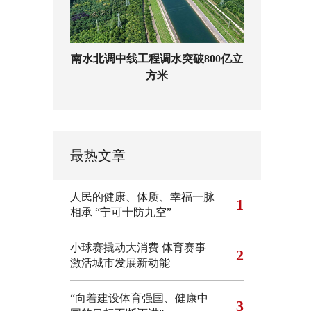
南水北调中线工程调水突破800亿立
方米
最热文章
人民的健康、体质、幸福一脉
1
相承
“宁可十防九空”
小球赛撬动大消费 体育赛事
2
激活城市发展新动能
“向着建设体育强国、健康中
3