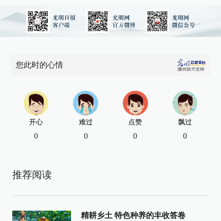
您此时的心情
开心
难过
点赞
飘过
0
0
0
0
推荐阅读
精耕乡土 特色种养的丰收答卷