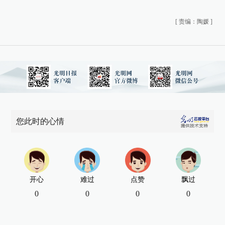
[
责编：陶媛
]
您此时的心情
开心
难过
点赞
飘过
0
0
0
0